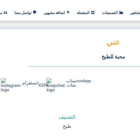
شاهير
التصنيفات
المفضلة
اضافة مشهور
تواصل معنا
من
عني
محبة للطبخ
cookpp
سناب
انستقرام
شات
418K
التصنيف
طبخ