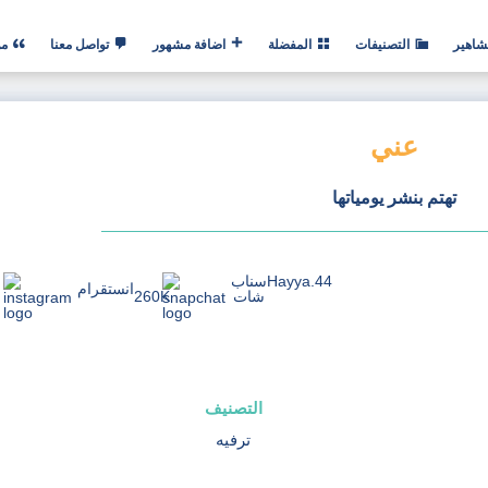
شاهير
التصنيفات
المفضلة
اضافة مشهور
تواصل معنا
من
عني
تهتم بنشر يومياتها
Hayya.44
سناب
انستقرام
شات
260K
التصنيف
ترفيه