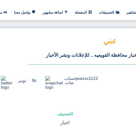
شاهير
التصنيفات
المفضلة
اضافة مشهور
تواصل معنا
من
عني
ر محافظة القويعيه .. للإعلانات ونشر الأخبار
qwazsx1122
سناب
8k
تويتر
شات
التصنيف
اخبار