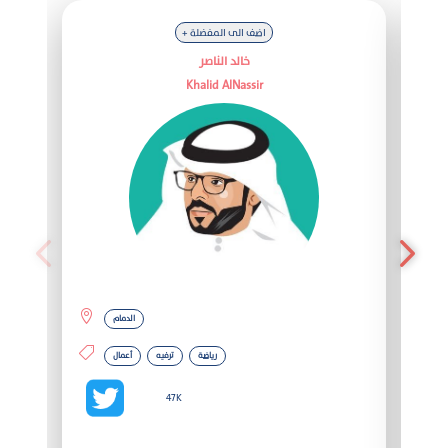
+ اضف الى المفضلة
خالد الناصر
Khalid AlNassir
المشاهير
الدمام
رياضة
ترفيه
أعمال
التصنيفات
47K
المفضلة