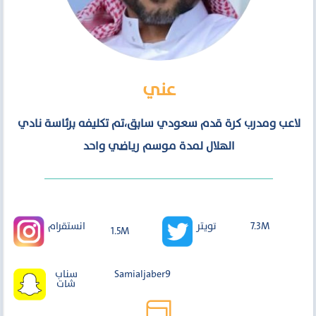
عني
لاعب ومدرب كرة قدم سعودي سابق،تم تكليفه برئاسة نادي
الهلال لمدة موسم رياضي واحد
انستقرام
7.3M
تويتر
1.5M
Samialjaber9
سناب
شات
