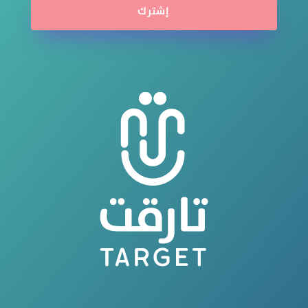
إشترك