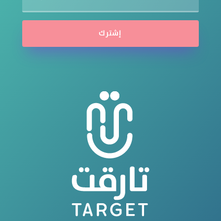
إشترك