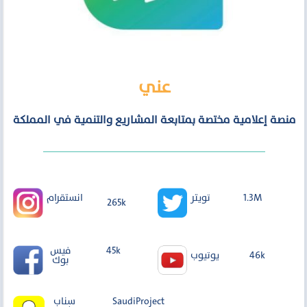
عني
منصة إعلامية مختصة بمتابعة المشاريع والتنمية في المملكة
انستقرام
1.3M
تويتر
265k
45k
فيس
46k
يوتيوب
بوك
SaudiProject
سناب