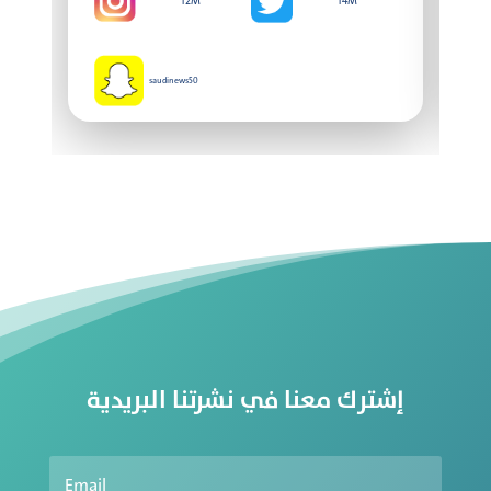
12M
14M
المفضلة
saudinews50
اضافة
مشهور
تواصل
معنا
من
نحن
إشترك معنا في نشرتنا البريدية