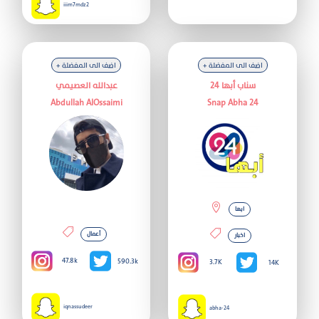
iiim7mdz2
+ اضف الى المفضلة
+ اضف الى المفضلة
سناب أبها 24
عبدالله العصيمي
Abdullah AlOssaimi
Snap Abha 24
ابها
أعمال
اخبار
47.8k
590.3k
3.7K
14K
iqnassudeer
abha-24