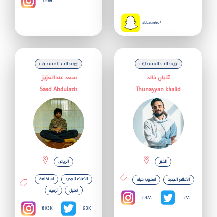
1.6M
abbasinho7
+ اضف الى المفضلة
+ اضف الى المفضلة
ثنيان خالد
سعد عبدالعزيز
Saad Abdulaziz
Thunayyan khalid
الخبر
الرياض
الاعلام الجديد
استضافة
الاعلام الجديد
اسلوب حياه
تمثيل
ترفيه
2.4M
2M
803K
93K