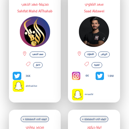
سعد الضاوي
صحيفة مهد الذهب
Sahifat Mahd AlThahab
Saad Aldawei
الرياض
الامارات
مهد الذهب
تقنية
اخبار
6K
36K
1.9M
almhad.live
mrsaa3d
+ اضف الى المفضلة
+ اضف الى المفضلة
ايفا ديكور
محمد يماني