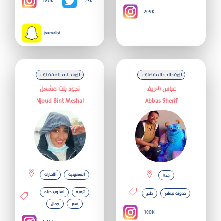
180K
73K
209K
journalist
+ اضف الى المفضلة
+ اضف الى المفضلة
عباس شريف
نجود بنت مشعل
Abbas Sherif
‏Njoud Bint Meshal
السعودية
الامارات
جدة
ترفيه
اسلوب حياه
مدونة طعام
طبخ
سفر
جمال
100K