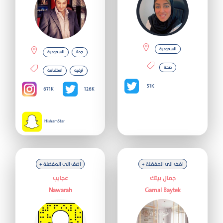
السعودية
جدة
السعودية
صحة
ترفيه
استضافة
51K
671K
126K
HishamStar
+ اضف الى المفضلة
+ اضف الى المفضلة
جمال بيتك
عجايب
Nawarah
Gamal Baytek