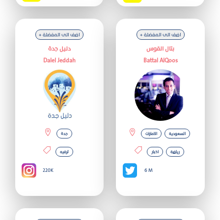
+ اضف الى المفضلة
+ اضف الى المفضلة
بتال القوس
دليل جدة
Dalel Jeddah
Battal AlQoos
السعودية
الامارات
جدة
رياضة
اخبار
ترفيه
220K
6 M