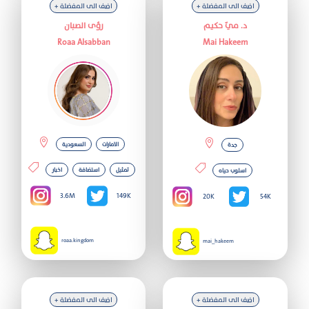
+ اضف الى المفضلة
+ اضف الى المفضلة
د. ميّ حكيم
رؤى الصبان
المشاهير
Roaa Alsabban
Mai Hakeem
التصنيفات
المفضلة
الامارات
السعودية
جدة
اضافة
تمثيل
استضافة
اخبار
اسلوب حياه
مشهور
3.6M
149K
20K
54K
تواصل
roaa.kingdom
mai_hakeem
معنا
من
+ اضف الى المفضلة
+ اضف الى المفضلة