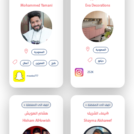
Mohammed Yamani
Eva Decorations
السعودية
السعودية
ديكور
طبخ
المميزين
أعمال
252K
maadaa777
+ اضف الى المفضلة
+ اضف الى المفضلة
شيماء الشريف
هشام الهويش
Hisham AlHowish
Shayma Alshareef