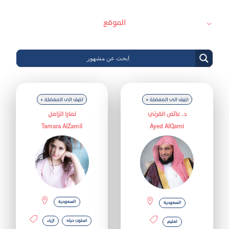
الموقع
+ اضف الى المفضلة
+ اضف الى المفضلة
د. عائض القرني
تمارا الزامل
Tamara AlZamil
Ayed AlQarni
السعودية
السعودية
اسلوب حياه
ازياء
تعليم