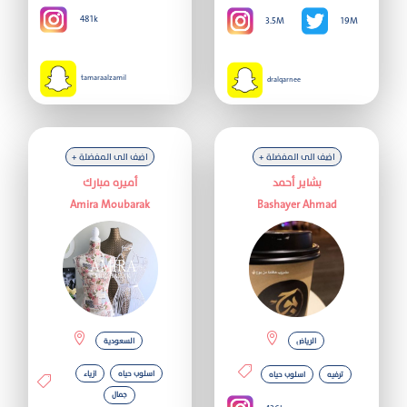
481k
3.5M
19M
tamaraalzamil
dralqarnee
+ اضف الى المفضلة
+ اضف الى المفضلة
بشاير أحمد
أميره مبارك
Amira Moubarak
Bashayer Ahmad
الرياض
السعودية
اسلوب حياه
ازياء
ترفيه
اسلوب حياه
جمال