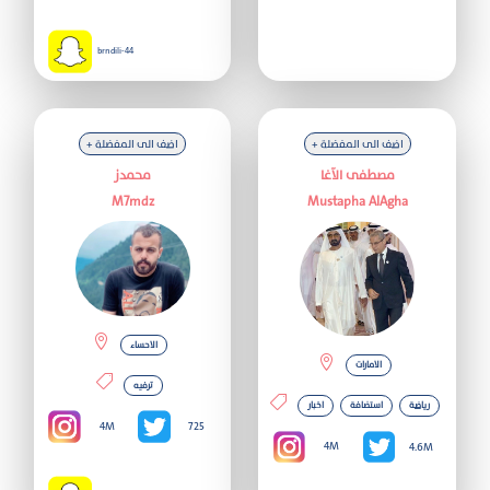
brndili-44
+ اضف الى المفضلة
+ اضف الى المفضلة
مصطفى الآغا
محمدز
M7mdz
Mustapha AlAgha
الاحساء
الامارات
ترفيه
رياضة
استضافة
اخبار
4M
725
4M
4.6M