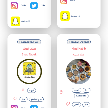
436k
244k
24K
Bshaeer_al
Amiraa_88
+ اضف الى المفضلة
+ اضف الى المفضلة
Hind Habib
سناب تبوك
هند حبيب
Snap Tabuk
جدة
الجبيل
تبوك
مكة المكرمة
مدونة طعام
اخبار
طبخ
أعمال