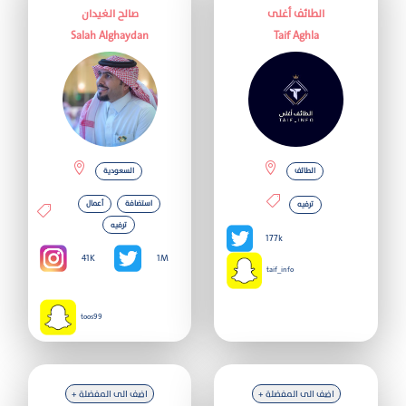
نحن
الطائف أغلى
صالح الغيدان
Salah Alghaydan
Taif Aghla
الطائف
السعودية
استضافة
أعمال
ترفيه
ترفيه
177k
41K
1M
taif_info
toos99
+ اضف الى المفضلة
+ اضف الى المفضلة