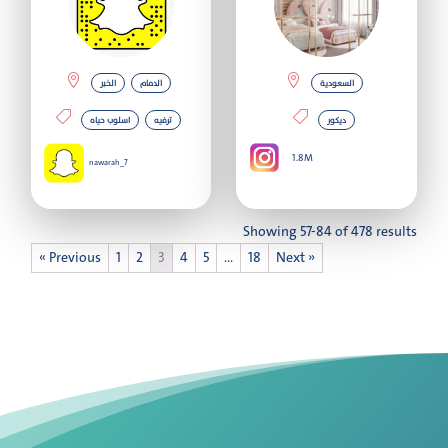
السعودية
الدمام
الخبر
ديكور
ترفيه
اسلوب حياه
1.8M
nawarah_7
Showing 57-84 of 478 results
« Previous
1
2
3
4
5
…
18
Next »