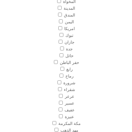
المخواة
المدينة
المندق
اليمن
امريكا
تبوك
جازان
جدة
حائل
حفر الباطن
رابغ
رماح
شرورة
شقراء
عرعر
عسير
عفيف
عنيزة
مكة المكرمة
مهد الذهب