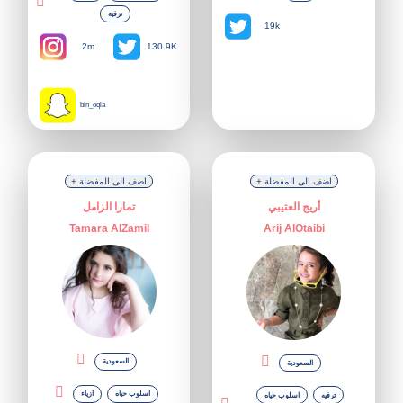
ترفيه
19k
2m
130.9K
bin_oqla
+ اضف الى المفضلة
+ اضف الى المفضلة
أريج العتيبي
تمارا الزامل
Tamara AlZamil
Arij AlOtaibi
السعودية
السعودية
اسلوب حياه
ازياء
ترفيه
اسلوب حياه