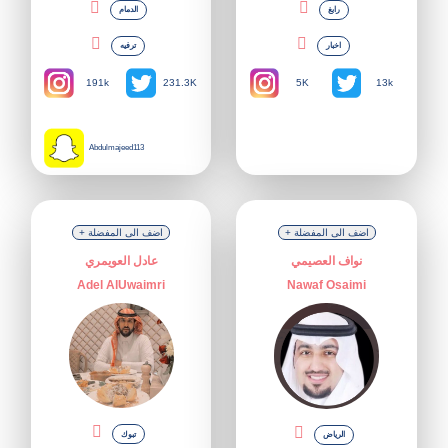
رابغ
الدمام
اخبار
ترفيه
191k
5K
231.3K
13k
Abdulmajeed113
+ اضف الى المفضلة
+ اضف الى المفضلة
نواف العصيمي
عادل العويمري
Adel AlUwaimri
Nawaf Osaimi
تبوك
الرياض