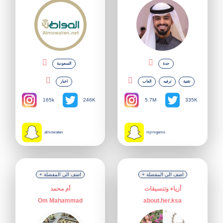
جدة
السعودية
تقنية
ترفيه
العاب
اخبار
165k
5.7M
246K
335K
almowaten
mjrmgems
+ اضف الى المفضلة
+ اضف الى المفضلة
أزياء وتنسيقات
أم محمد
Om Mahammad
about.her.ksa
المشاهير