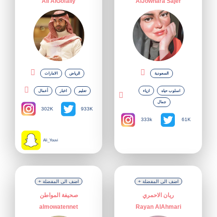
Ali AlGofaily
AlJowhara Sajer
السعودية
الرياض
الامارات
اسلوب حياه
ازياء
تعليم
اخبار
أعمال
جمال
302K
933K
333k
61K
Ali_Youvi
+ اضف الى المفضلة
+ اضف الى المفضلة
ريان الاحمري
صحيفة المواطن
almowatennet
Rayan AlAhmari