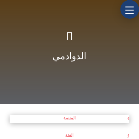

الدوادمي
المنصة
الفئة