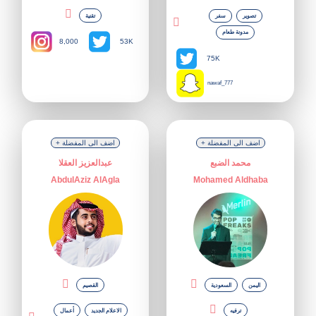
تقنية
تصوير
سفر
مدونة طعام
8,000
53K
75K
nawaf_777
+ اضف الى المفضلة
+ اضف الى المفضلة
محمد الضبع
عبدالعزيز العقلا
AbdulAziz AlAgla
Mohamed Aldhaba
اليمن
السعودية
القصيم
الاعلام الجديد
أعمال
ترفيه