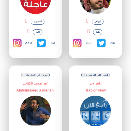
الرياض
السعودية
تقنية
اخبار
2.5M
332
3M
89K
+ اضف الى المفضلة
+ اضف الى المفضلة
رابغ الان
عبدالمجيد الكناني
Abdulmajeed AlKenani
Rabigh Now