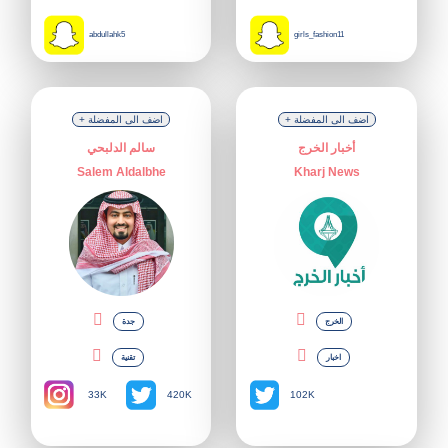
abdullahk5
girls_fashion11
+ اضف الى المفضلة
+ اضف الى المفضلة
أخبار الخرج
سالم الدلبحي
Salem Aldalbhe
Kharj News
الخرج
جدة
اخبار
تقنية
33K
420K
102K