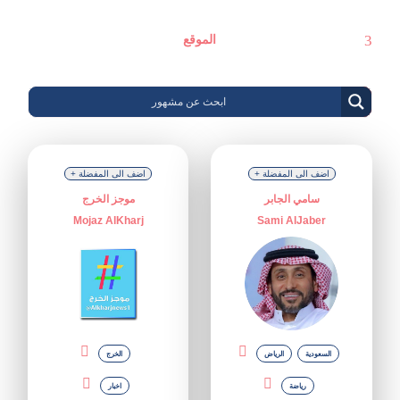
الموقع
+ اضف الى المفضلة
+ اضف الى المفضلة
سامي الجابر
موجز الخرج
Mojaz AlKharj
Sami AlJaber
السعودية
الرياض
الخرج
رياضة
اخبار