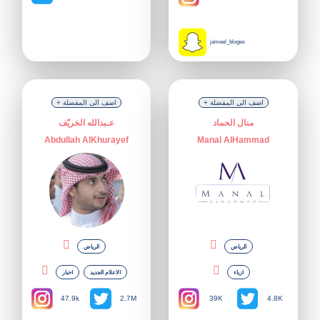
jameel_bloges
+ اضف الى المفضلة
+ اضف الى المفضلة
منال الحماد
عـبدالله الخريّف
Abdullah AlKhurayef
Manal AlHammad
الرياض
الرياض
ازياء
الاعلام الجديد
اخبار
47.9k
39K
2.7M
4.8K