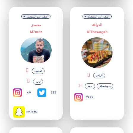
+ اضف الى المفضلة
+ اضف الى المفضلة
الذواقة
محمدز
M7mdz
AlThawagah
الاحساء
الرياض
ترفيه
مدونة طعام
تعليم
4M
725
297K
iiim7mdz2