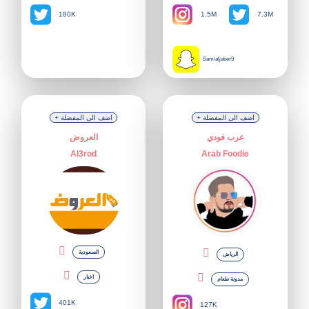
1.5M
180K
7.3M
Samialjaber9
+ اضف الى المفضلة
+ اضف الى المفضلة
عرب فودي
العروض
Al3rod
Arab Foodie
السعودية
الرياض
اخبار
مدونة طعام
401K
127K