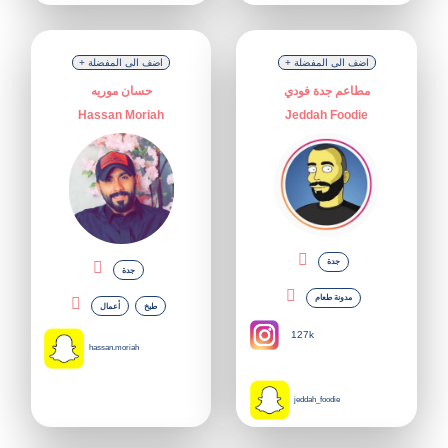
+ اضف الى المفضلة
+ اضف الى المفضلة
مطاعم جدة فودي
حسان موريه
Hassan Moriah
Jeddah Foodie
جدة
جدة
مدونة طعام
طبخ
أعمال
127k
hassan.moriah
jeddah_foodie