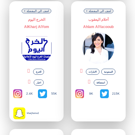
+ اضف الى المفضلة
+ اضف الى المفضلة
أحلام اليعقوب
الخرج اليوم
AlKharj AlYom
Ahlam AlYacooub
السعودية
الامارات
الخرج
استضافة
اخبار
2.4K
9K
55K
215K
kharjhome1