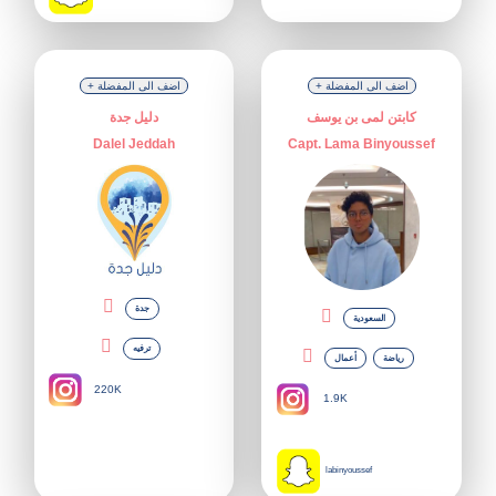
+ اضف الى المفضلة
+ اضف الى المفضلة
كابتن لمى بن يوسف
دليل جدة
Dalel Jeddah
Capt. Lama Binyoussef
جدة
السعودية
ترفيه
رياضة
أعمال
220K
1.9K
labinyoussef