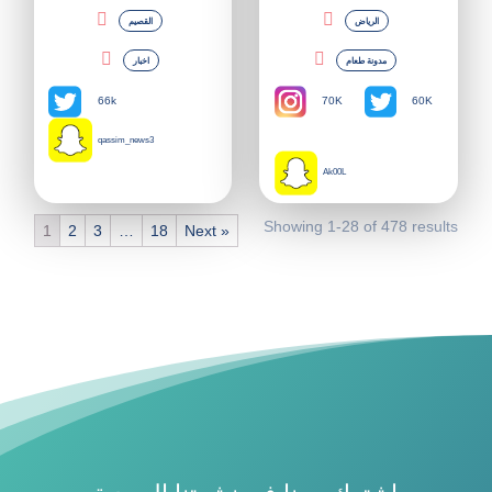
الرياض
القصيم
مدونة طعام
اخبار
70K
66k
60K
qassim_news3
Ak00L
Showing 1-28 of 478 results
1
2
3
…
18
Next »