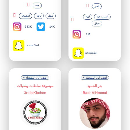
جدة
الخبر
تمثيل
ترفيه
استضافة
اسلوب حياه
ازياء
جمال
233K
14K
1M
muradm7md
artistamal1
+ اضف الى المفضلة
+ اضف الى المفضلة
بدر الحمود
موسوعة سلطات ومقبلات
3reib Kitchen
Badr AlHmood