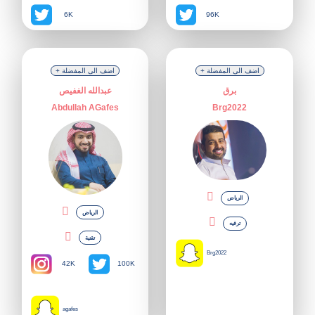
6K
96K
+ اضف الى المفضلة
+ اضف الى المفضلة
برق
عبدالله الغفيص
Abdullah AGafes
Brg2022
الرياض
الرياض
ترفيه
تقنية
Brg2022
42K
100K
agafes