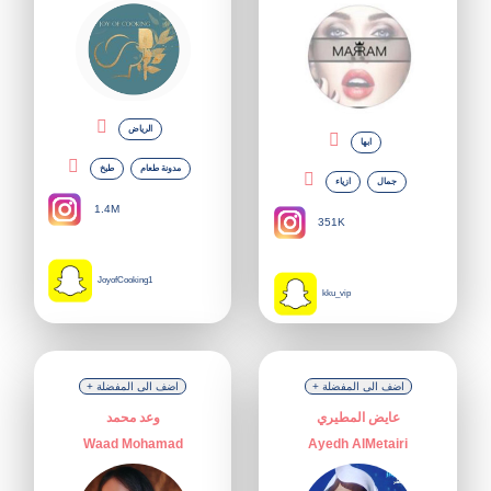
الرياض
ابها
مدونة طعام
طبخ
جمال
ازياء
1.4M
351K
JoyofCooking1
kku_vip
+ اضف الى المفضلة
+ اضف الى المفضلة
عايض المطيري
وعد محمد
Waad Mohamad
Ayedh AlMetairi