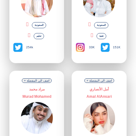
السعودية
السعودية
تقنية
تعليم
33K
254k
151K
+ اضف الى المفضلة
+ اضف الى المفضلة
أمل الأنصاري
مراد محمد
Murad Mohamed
Amal AlAnsari