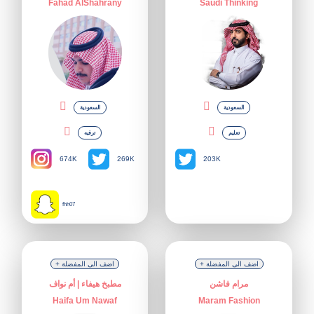
Fahad AlShahrany
Saudi Thinking
السعودية
السعودية
تعليم
ترفيه
674K
269K
203K
fhh07
+ اضف الى المفضلة
+ اضف الى المفضلة
مرام فاشن
مطبخ هيفاء | أم نواف
Haifa Um Nawaf
Maram Fashion