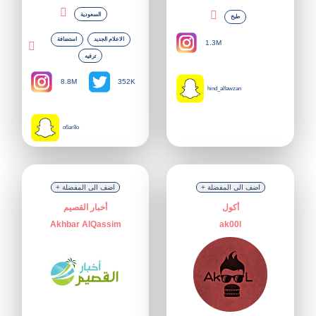
السعودية
طبخ
الاعلام الجديد
استضافة
1.3M
ترفيه
8.8M
352K
hind_alfawzan
o6ar8o
+ اضف الى المفضلة
+ اضف الى المفضلة
أكول
أخبار القصيم
Akhbar AlQassim
ak00l